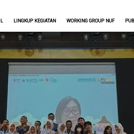
IL
LINGKUP KEGIATAN
WORKING GROUP NUF
PUB
Skip
to
main
content