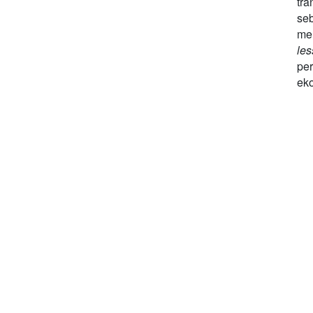
tr
seb
me
le
pe
eko