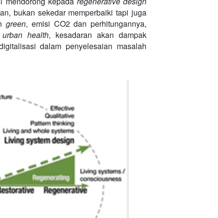
ini mendorong kepada
regenerative design
an, bukan sekedar memperbaiki tapi juga
an
green
, emisi CO2 dan perhitungannya,
n
urban health
, kesadaran akan dampak
igitalisasi dalam penyelesaian masalah