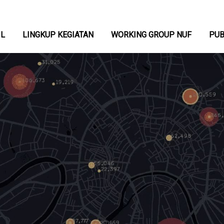
IL
LINGKUP KEGIATAN
WORKING GROUP NUF
PUB
Skip
to
main
content