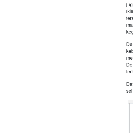
jug
ikl
ter
ma
keg
De
ke
men
De
ter
Da
sel