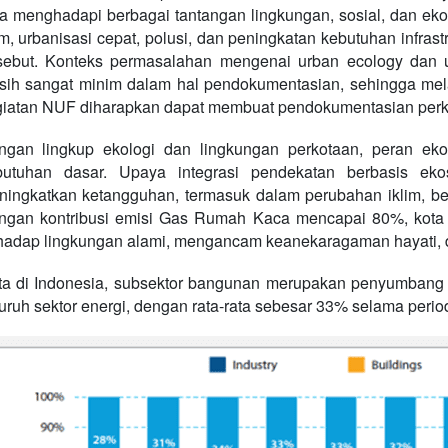
a menghadapi berbagai tantangan lingkungan, sosial, dan e
im, urbanisasi cepat, polusi, dan peningkatan kebutuhan infra
sebut. Konteks permasalahan mengenai urban ecology dan ur
sih sangat minim dalam hal pendokumentasian, sehingga mel
iatan NUF diharapkan dapat membuat pendokumentasian perko
ngan lingkup ekologi dan lingkungan perkotaan, peran eko
butuhan dasar. Upaya integrasi pendekatan berbasis ek
ingkatkan ketangguhan, termasuk dalam perubahan iklim, be
ngan kontribusi emisi Gas Rumah Kaca mencapai 80%, kota 
hadap lingkungan alami, mengancam keanekaragaman hayati, 
ta di Indonesia, subsektor bangunan merupakan penyumbang 
uruh sektor energi, dengan rata-rata sebesar 33% selama peri