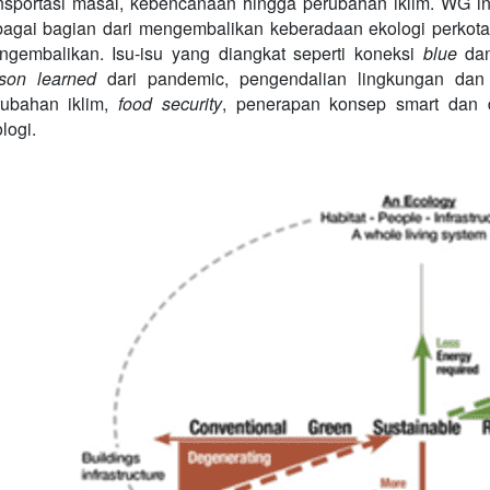
ansportasi masal, kebencanaan hingga perubahan iklim. WG 
agai bagian dari mengembalikan keberadaan ekologi perkota
ngembalikan. Isu-isu yang diangkat seperti koneksi
blue
d
sson learned
dari pandemic, pengendalian lingkungan da
rubahan iklim,
food security
, penerapan konsep smart dan d
logi.