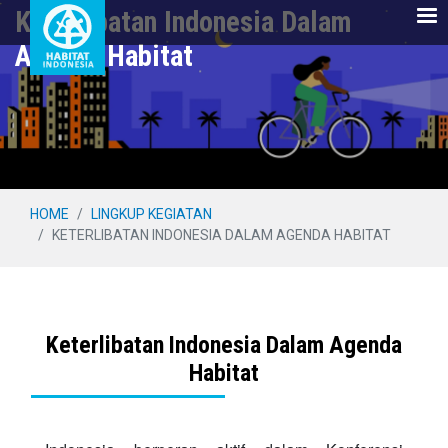
Keterlibatan Indonesia Dalam
Agenda Habitat
Skip
HOME
LINGKUP KEGIATAN
to
KETERLIBATAN INDONESIA DALAM AGENDA HABITAT
main
content
Keterlibatan Indonesia Dalam Agenda
Habitat