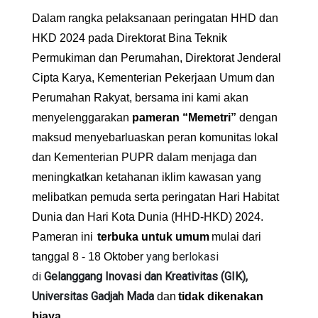
Dalam
rangka
pelaksanaan
peringatan
HHD dan
HKD
202
4
pada
Direktorat
Bina Teknik
Permukiman
dan
Perumahan
,
Direktorat
Jenderal
Cipta Karya, Kementerian
Pekerjaan
Umum dan
Perumahan
Rakyat,
bersama
ini
kami
akan
menyelenggarakan
pameran
“
Memetri
”
dengan
maksud
menyebarluaskan
peran
komunitas
lo
k
al
dan Kementerian PUPR
dalam
menjaga
dan
meningkatkan
ketahanan
iklim
kawasan
yang
melibatkan
pemuda
serta
peringatan
Hari Habitat
Dunia dan Hari Kota Dunia (HHD-HKD) 2024
.
Pameran
ini
terbuka
untuk
umum
mulai
dari
yang berlokasi
tanggal
8
- 18 Oktober
di
Gelanggang Inovasi dan Kreativitas (GIK),
Universitas Gadjah Mada
dan
tidak
dikenakan
.
biaya